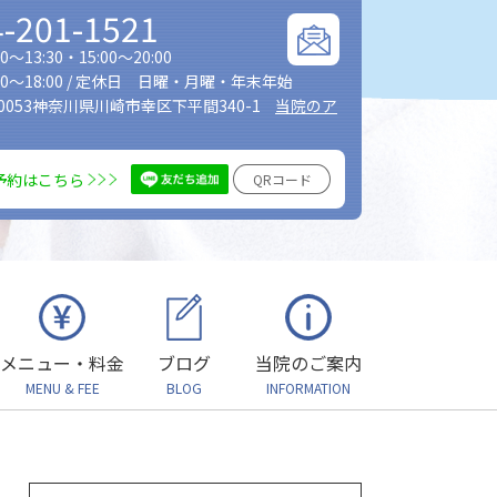
4-201-1521
～13:30・15:00～20:00
0～18:00 / 定休日 日曜・月曜・年末年始
-0053神奈川県川崎市幸区下平間340-1
当院のア
E予約はこちら
QRコード
メニュー・料金
ブログ
当院のご案内
MENU & FEE
BLOG
INFORMATION