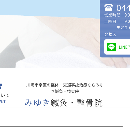
04
営業時間 9:30
土曜日 9:0
〒212
クセス
LIN
川崎市幸区の整体・交通事故治療ならみゆ
き鍼灸・整骨院
ついて
ENT