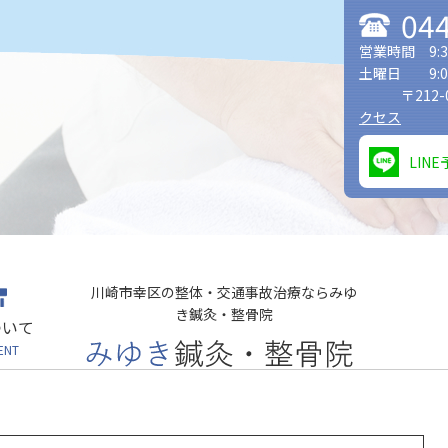
04
営業時間 9:30
土曜日 9:0
〒212
クセス
LIN
川崎市幸区の整体・交通事故治療ならみゆ
き鍼灸・整骨院
ついて
ENT